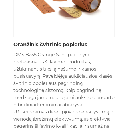
Oranžinis švitrinis popierius
DMS B235 Orange Sandpaper yra
profesionalus šlifavimo produktas,
užtikrinantis tikslią našumo ir kainos
pusiausvyrą. Paveldėjęs aukščiausios klasės
švitrinio popieriaus pagrindinę
technologinę sistemą, kaip pagrindinę
medžiagą jame naudojami aukšto standarto
hibridiniai keraminiai abrazyvai.
Užtikrindamas didelį pjovimo efektyvumą ir
vienodą įbrėžimų efektyvumą, jis efektyviai
pagerina šlifavimo kvalifikaciją ir sumažina