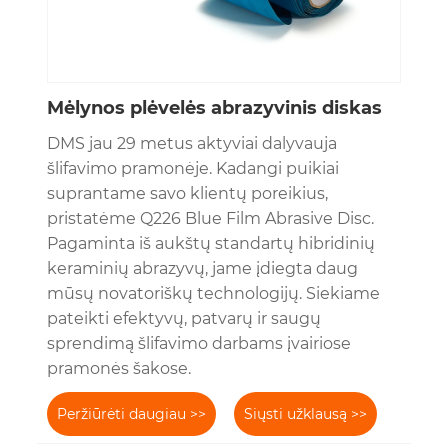
Mėlynos plėvelės abrazyvinis diskas
DMS jau 29 metus aktyviai dalyvauja
šlifavimo pramonėje. Kadangi puikiai
suprantame savo klientų poreikius,
pristatėme Q226 Blue Film Abrasive Disc.
Pagaminta iš aukštų standartų hibridinių
keraminių abrazyvų, jame įdiegta daug
mūsų novatoriškų technologijų. Siekiame
pateikti efektyvų, patvarų ir saugų
sprendimą šlifavimo darbams įvairiose
pramonės šakose.
Peržiūrėti daugiau >>
Siųsti užklausą >>