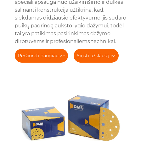
speciali apsauga nuo užsikimšimo ir dulkes
šalinanti konstrukcija užtikrina, kad,
siekdamas didžiausio efektyvumo, jis sudaro
puikų pagrindą aukšto lygio dažymui, todėl
tai yra patikimas pasirinkimas dažymo
dirbtuvėms ir profesionaliems technikai.
Peržiūrėti daugiau >>
Siųsti užklausą >>