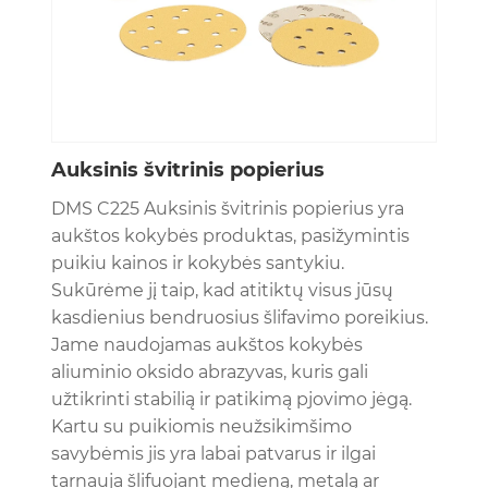
Auksinis švitrinis popierius
DMS C225 Auksinis švitrinis popierius yra
aukštos kokybės produktas, pasižymintis
puikiu kainos ir kokybės santykiu.
Sukūrėme jį taip, kad atitiktų visus jūsų
kasdienius bendruosius šlifavimo poreikius.
Jame naudojamas aukštos kokybės
aliuminio oksido abrazyvas, kuris gali
užtikrinti stabilią ir patikimą pjovimo jėgą.
Kartu su puikiomis neužsikimšimo
savybėmis jis yra labai patvarus ir ilgai
tarnauja šlifuojant medieną, metalą ar