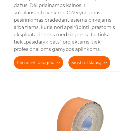
dažus. Dėl prieinamos kainos ir
subalansuoto veikimo C225 yra geras
pasirinkimas pradedantiesiems pirkėjams
arba tiems, kurie nori apsirūpinti įprastomis
eksploatacinėmis medžiagomis. Tai tinka
tiek „pasidaryk pats“ projektams, tiek
profesionalioms gamybos aplinkoms.
Peržiūrėti daugiau >>
Siųsti užklausą >>