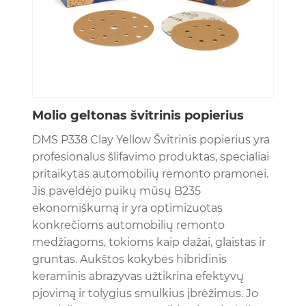
Molio geltonas švitrinis popierius
DMS P338 Clay Yellow Švitrinis popierius yra
profesionalus šlifavimo produktas, specialiai
pritaikytas automobilių remonto pramonei.
Jis paveldėjo puikų mūsų B235
ekonomiškumą ir yra optimizuotas
konkrečioms automobilių remonto
medžiagoms, tokioms kaip dažai, glaistas ir
gruntas. Aukštos kokybės hibridinis
keraminis abrazyvas užtikrina efektyvų
pjovimą ir tolygius smulkius įbrėžimus. Jo