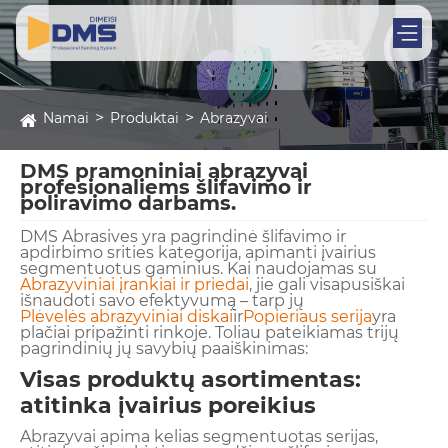
Namai
Produktai
Abrazyvai
DMS pramoniniai abrazyvai
profesionaliems šlifavimo ir
poliravimo darbams.
DMS Abrasives yra pagrindinė šlifavimo ir
apdirbimo srities kategorija, apimanti įvairius
segmentuotus gaminius. Kai naudojamas su
Abrazyviniai įrankiai ir priedai
, jie gali visapusiškai
išnaudoti savo efektyvumą – tarp jų
Plėvelės abrazyviniai diskai
ir
Popieriaus serija
yra
plačiai pripažinti rinkoje. Toliau pateikiamas trijų
pagrindinių jų savybių paaiškinimas:
Visas produktų asortimentas:
atitinka įvairius poreikius
Abrazyvai apima kelias segmentuotas serijas,