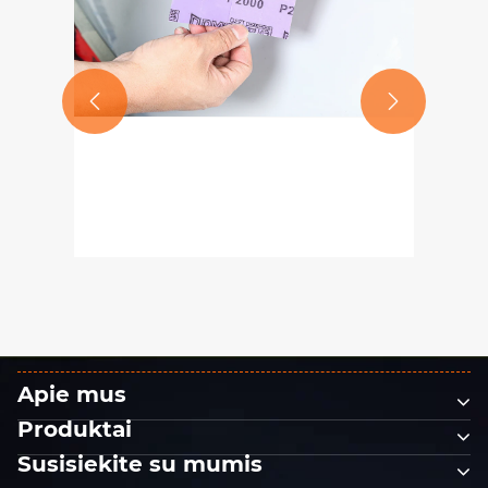


Kokį smėlio dydį turėtumėte
pasirinkti automobilių dažų
šlifavimui? Švitrinio popieriaus
Peržiūrėti daugiau >>
P80–P2000 naudojimo vadovas
Apie mus
Produktai
Susisiekite su mumis