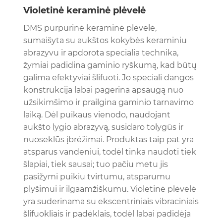
Violetinė keraminė plėvelė
DMS purpurinė keraminė plėvelė,
sumaišyta su aukštos kokybės keraminiu
abrazyvu ir apdorota specialia technika,
žymiai padidina gaminio ryškumą, kad būtų
galima efektyviai šlifuoti. Jo speciali dangos
konstrukcija labai pagerina apsaugą nuo
užsikimšimo ir prailgina gaminio tarnavimo
laiką. Dėl puikaus vienodo, naudojant
aukšto lygio abrazyvą, susidaro tolygūs ir
nuoseklūs įbrėžimai. Produktas taip pat yra
atsparus vandeniui, todėl tinka naudoti tiek
šlapiai, tiek sausai; tuo pačiu metu jis
pasižymi puikiu tvirtumu, atsparumu
plyšimui ir ilgaamžiškumu. Violetinė plėvelė
yra suderinama su ekscentriniais vibraciniais
šlifuokliais ir padėklais, todėl labai padidėja