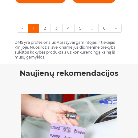
«
1
2
3
4
5
...
6
»
DMS yra profesionalus Abrazyvai gamintojas ir tiekėjas
Kinijoje. Nuoširdžiai sveikiname jus didmenine prekyba
aukštos kokybės produktais už konkurencingą kainą iš
mūsų gamyklos.
Naujienų rekomendacijos