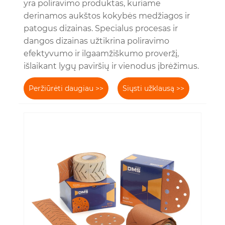
yra poliravimo produktas, kuriame
derinamos aukštos kokybės medžiagos ir
patogus dizainas. Specialus procesas ir
dangos dizainas užtikrina poliravimo
efektyvumo ir ilgaamžiškumo proveržį,
išlaikant lygų paviršių ir vienodus įbrėžimus.
Peržiūrėti daugiau >>
Siųsti užklausą >>