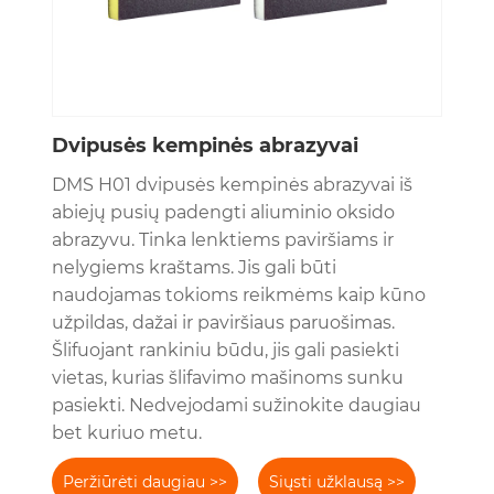
Dvipusės kempinės abrazyvai
DMS H01 dvipusės kempinės abrazyvai iš
abiejų pusių padengti aliuminio oksido
abrazyvu. Tinka lenktiems paviršiams ir
nelygiems kraštams. Jis gali būti
naudojamas tokioms reikmėms kaip kūno
užpildas, dažai ir paviršiaus paruošimas.
Šlifuojant rankiniu būdu, jis gali pasiekti
vietas, kurias šlifavimo mašinoms sunku
pasiekti. Nedvejodami sužinokite daugiau
bet kuriuo metu.
Peržiūrėti daugiau >>
Siųsti užklausą >>