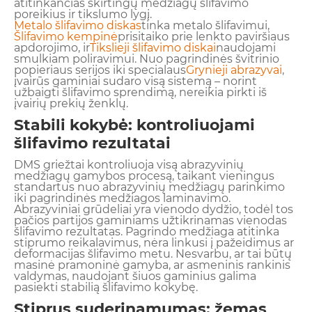
atitinkančias skirtingų medžiagų šlifavimo
poreikius ir tikslumo lygį.
Metalo šlifavimo diskas
tinka metalo šlifavimui,
Šlifavimo kempinė
prisitaiko prie lenkto paviršiaus
apdorojimo, ir
Tikslieji šlifavimo diskai
naudojami
smulkiam poliravimui. Nuo pagrindinės švitrinio
popieriaus serijos iki specialaus
Grynieji abrazyvai
,
įvairūs gaminiai sudaro visą sistemą – norint
užbaigti šlifavimo sprendimą, nereikia pirkti iš
įvairių prekių ženklų.
Stabili kokybė: kontroliuojami
šlifavimo rezultatai
DMS griežtai kontroliuoja visą abrazyvinių
medžiagų gamybos procesą, taikant vieningus
standartus nuo abrazyvinių medžiagų parinkimo
iki pagrindinės medžiagos laminavimo.
Abrazyviniai grūdeliai yra vienodo dydžio, todėl tos
pačios partijos gaminiams užtikrinamas vienodas
šlifavimo rezultatas. Pagrindo medžiaga atitinka
stiprumo reikalavimus, nėra linkusi į pažeidimus ar
deformacijas šlifavimo metu. Nesvarbu, ar tai būtų
masinė pramoninė gamyba, ar asmeninis rankinis
valdymas, naudojant šiuos gaminius galima
pasiekti stabilią šlifavimo kokybę.
Stiprus suderinamumas: žemas