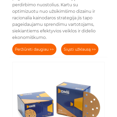
perdirbimo nuostolius. Kartu su
optimizuotu nuo užsikimšimo dizainu ir
racionalia kainodaros strategija jis tapo
pageidaujamu sprendimu vartotojams,
siekiantiems efektyvios veiklos ir didelio
ekonomiškumo.
Peržiūrėti daugiau >>
Siųsti užklausą >>