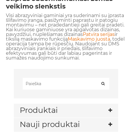
veikimo slenkstis
Visi abrazyviniai gaminiai yra suderinami su įprasta
šlifavimo įranga, pasižyminti paprastu ir patogiu
montavimu – net pradedantieji gali greitai pradėti.
Kai kuriuose gaminiuose yra apgalvotas dizainas,
pavyzdžiui, nuplėšiamas dizainas
P
atvira serija
s
ir
tikslią maskavimo funkciją
Maskavimo juosta
, todėl
operacija tampa be rūpesčių. Naudojant su DMS
abrazyviniais įrankiais ir priedais, šlifavimo
efektyvumas gali būti dar labiau pagerintas ir
sumažės naudojimo sunkumai.
Produktai
Nauji produktai