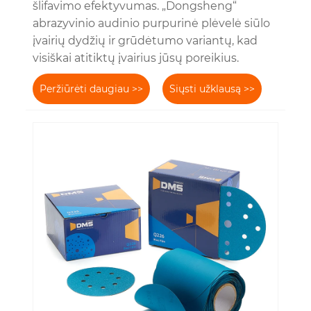
šlifavimo efektyvumas. „Dongsheng“
abrazyvinio audinio purpurinė plėvelė siūlo
įvairių dydžių ir grūdėtumo variantų, kad
visiškai atitiktų įvairius jūsų poreikius.
Peržiūrėti daugiau >>
Siųsti užklausą >>