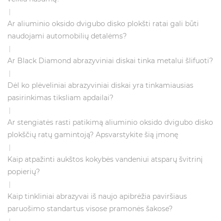
|
Ar aliuminio oksido dvigubo disko plokšti ratai gali būti
naudojami automobilių detalėms?
|
Ar Black Diamond abrazyviniai diskai tinka metalui šlifuoti?
|
Dėl ko plėveliniai abrazyviniai diskai yra tinkamiausias
pasirinkimas tiksliam apdailai?
|
Ar stengiatės rasti patikimą aliuminio oksido dvigubo disko
plokščių ratų gamintoją? Apsvarstykite šią įmonę
|
Kaip atpažinti aukštos kokybės vandeniui atsparų švitrinį
popierių?
|
Kaip tinkliniai abrazyvai iš naujo apibrėžia paviršiaus
paruošimo standartus visose pramonės šakose?