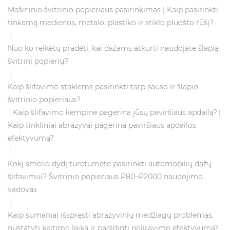
Mašininio švitrinio popieriaus pasirinkimas | Kaip pasirinkti
tinkamą medienos, metalo, plastiko ir stiklo pluošto rūšį?
|
Nuo ko reikėtų pradėti, kai dažams atkurti naudojate šlapią
švitrinį popierių?
|
Kaip šlifavimo staklėms pasirinkti tarp sauso ir šlapio
švitrinio popieriaus?
Kaip šlifavimo kempinė pagerina jūsų paviršiaus apdailą?
|
|
Kaip tinkliniai abrazyvai pagerina paviršiaus apdailos
efektyvumą?
|
Kokį smėlio dydį turėtumėte pasirinkti automobilių dažų
šlifavimui? Švitrinio popieriaus P80–P2000 naudojimo
vadovas
|
Kaip sumaniai išspręsti abrazyvinių medžiagų problemas,
nustatyti keitimo laiką ir padidinti poliravimo efektyvumą?