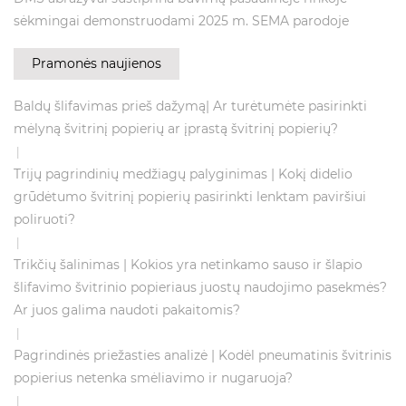
sėkmingai demonstruodami 2025 m. SEMA parodoje
Pramonės naujienos
Baldų šlifavimas prieš dažymą| Ar turėtumėte pasirinkti
mėlyną švitrinį popierių ar įprastą švitrinį popierių?
|
Trijų pagrindinių medžiagų palyginimas | Kokį didelio
grūdėtumo švitrinį popierių pasirinkti lenktam paviršiui
poliruoti?
|
Trikčių šalinimas | Kokios yra netinkamo sauso ir šlapio
šlifavimo švitrinio popieriaus juostų naudojimo pasekmės?
Ar juos galima naudoti pakaitomis?
|
Pagrindinės priežasties analizė | Kodėl pneumatinis švitrinis
popierius netenka smėliavimo ir nugaruoja?
|