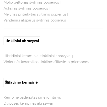
Molio geltonas švitrinis popierius
|
Auksinis švitrinis popierius
|
Mėlynas pritaikytas švitrinis popierius
|
Vandeniui atsparus švitrinis popierius
Tinkliniai abrazyvai
Hibridiniai keraminiai tinkliniai abrazyvai
|
Violetinės keramikos tinklinės šlifavimo priemonės
Šlifavimo kempinė
Kempine padengtas smėlio ritinys
|
Dvipusės kempinės abrazyvai
|