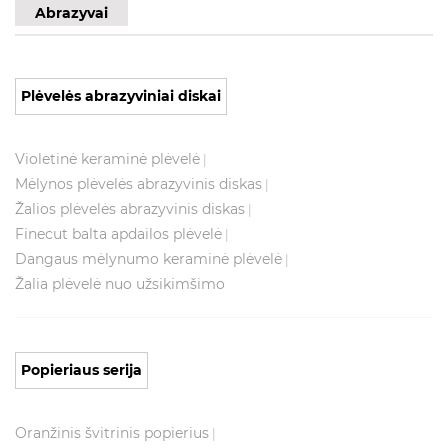
Abrazyvai
Plėvelės abrazyviniai diskai
Violetinė keraminė plėvelė
|
Mėlynos plėvelės abrazyvinis diskas
|
Žalios plėvelės abrazyvinis diskas
|
Finecut balta apdailos plėvelė
|
Dangaus mėlynumo keraminė plėvelė
|
Žalia plėvelė nuo užsikimšimo
Popieriaus serija
Oranžinis švitrinis popierius
|