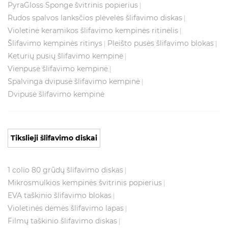
PyraGloss Sponge švitrinis popierius
|
Rudos spalvos lanksčios plėvelės šlifavimo diskas
|
Violetinė keramikos šlifavimo kempinės ritinėlis
|
Šlifavimo kempinės ritinys
Pleišto pusės šlifavimo blokas
|
|
Keturių pusių šlifavimo kempinė
|
Vienpusė šlifavimo kempinė
|
Spalvinga dvipusė šlifavimo kempinė
|
Dvipusė šlifavimo kempinė
Tikslieji šlifavimo diskai
1 colio 80 grūdų šlifavimo diskas
|
Mikrosmulkios kempinės švitrinis popierius
|
EVA taškinio šlifavimo blokas
|
Violetinės dėmės šlifavimo lapas
|
Filmų taškinio šlifavimo diskas
|