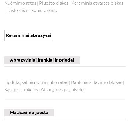
Nuėmimo ratas
Pluošto diskas
Keraminis atvartas diskas
|
|
Diskas iš cirkonio oksido
|
Keraminiai abrazyvai
Abrazyviniai įrankiai ir priedai
Lipdukų šalinimo trintuko ratas
Rankinis šlifavimo blokas
|
|
Sąsajos trinkelės
Atsarginės pagalvėlės
|
Maskavimo juosta