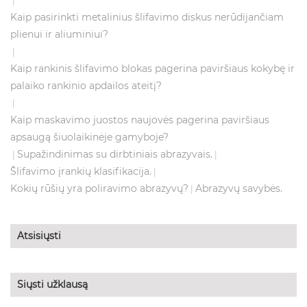
|
Kaip pasirinkti metalinius šlifavimo diskus nerūdijančiam
plienui ir aliuminiui?
|
Kaip rankinis šlifavimo blokas pagerina paviršiaus kokybę ir
palaiko rankinio apdailos ateitį?
|
Kaip maskavimo juostos naujovės pagerina paviršiaus
apsaugą šiuolaikinėje gamyboje?
Supažindinimas su dirbtiniais abrazyvais.
|
|
Šlifavimo įrankių klasifikacija.
|
Kokių rūšių yra poliravimo abrazyvų?
Abrazyvų savybės.
|
Atsisiųsti
Siųsti užklausą