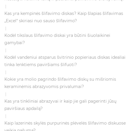
|
Kas yra kempinės šlifavimo diskas? Kaip šlapias šlifavimas
„Excel“ skiriasi nuo sauso šlifavimo?
|
Kodėl tikslaus šlifavimo diskai yra būtini šiuolaikinei
gamybai?
|
Kodėl vandeniui atsparus švitrinio popieriaus diskas idealiai
tinka lenktiems paviršiams šlifuoti?
|
Kokie yra molio pagrindo šlifavimo diskų su mišriomis
keraminėmis abrazyvomis privalumai?
|
Kas yra tinkliniai abrazyvai ir kaip jie gali pagerinti jūsų
paviršiaus apdailą?
|
Kaip lazerinės skylės purpurinės plėvelės šlifavimo diskuose
veikia našumą?