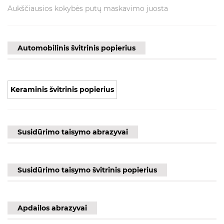
Aukščiausios kokybės putų maskavimo juosta
Automobilinis švitrinis popierius
Keraminis švitrinis popierius
Susidūrimo taisymo abrazyvai
Susidūrimo taisymo švitrinis popierius
Apdailos abrazyvai