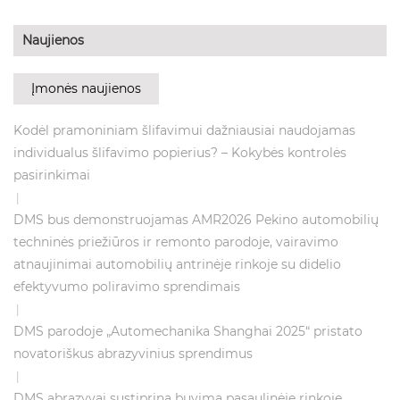
Naujienos
Įmonės naujienos
Kodėl pramoniniam šlifavimui dažniausiai naudojamas
individualus šlifavimo popierius? – Kokybės kontrolės
pasirinkimai
|
DMS bus demonstruojamas AMR2026 Pekino automobilių
techninės priežiūros ir remonto parodoje, vairavimo
atnaujinimai automobilių antrinėje rinkoje su didelio
efektyvumo poliravimo sprendimais
|
DMS parodoje „Automechanika Shanghai 2025“ pristato
novatoriškus abrazyvinius sprendimus
|
DMS abrazyvai sustiprina buvimą pasaulinėje rinkoje