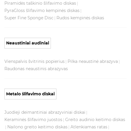
Piramidės taškinio šlifavimo diskas
|
PyraGloss šlifavimo kempinės diskas
|
Super Fine Sponge Disc
Rudos kempinės diskas
|
Neaustiniai audiniai
Vienspalvis švitrinis popierius
Pilka neaustinė abrazyva
|
|
Raudonas neaustinis abrazyvas
Metalo šlifavimo diskai
Juodieji deimantiniai abrazyviniai diskai
|
Keraminės šlifavimo juostos
Greito audinio keitimo diskas
|
Nailono greito keitimo diskas
Atlenkiamas ratas
|
|
|