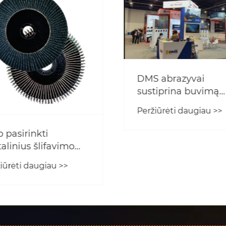
p atpažinti aukštos
Kaip lazerinės skyl
ybės vandeniui
purpurinės plėvelė
arų švitrinį
šlifavimo diskuose
iūrėti daugiau >>
Peržiūrėti daugiau >>
ierių?
veikia našumą?