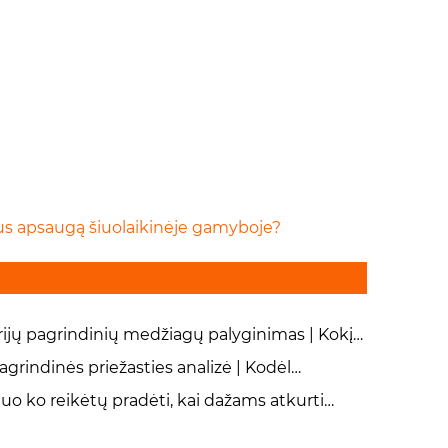
us apsaugą šiuolaikinėje gamyboje?
rijų pagrindinių medžiagų palyginimas | Kokį
elio grūdėtumo švitrinį popierių pasirinkti
agrindinės priežasties analizė | Kodėl
ktam paviršiui poliruoti?
eumatinis švitrinis popierius netenka
uo ko reikėtų pradėti, kai dažams atkurti
ėliavimo ir nugaruoja?
dojate šlapią švitrinį popierių?