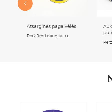

Juodieji deimantiniai
Gre
abrazyviniai diskai
dis
Peržiūrėti daugiau >>
Perž