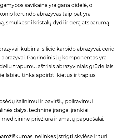
 gamybos savikaina yra gana didelė, o
rkonio korundo abrazyvas taip pat yra
umą, smulkesnį kristalų dydį ir gerą atsparumą
abrazyvai, kubiniai silicio karbido abrazyvai, cerio
bido abrazyvai. Pagrindinis jų komponentas yra
ideliu trapumu, aštriais abrazyviniais grūdeliais,
 labiau tinka apdirbti kietus ir trapius
osėdų šalinimui ir paviršių poliravimui
nės dalys, techninė įranga, įrankiai,
as, medicininė priežiūra ir amatų papuošalai.
aamžiškumas, nelinkęs įstrigti skylėse ir turi