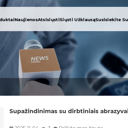
duktai
Naujienos
Atsisiųsti
Siųsti Užklausą
Susisiekite S
Supažindinimas su dirbtiniais abrazyvai