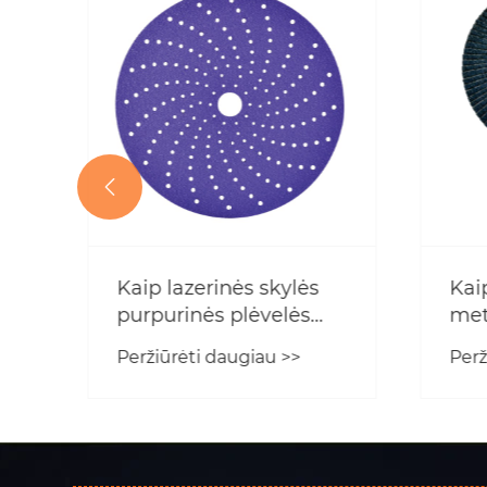

Nuo ko reikėtų pradėti,
Kai
kai dažams atkurti
kok
naudojate šlapią
atsp
Peržiūrėti daugiau >>
Perž
švitrinį popierių?
pop