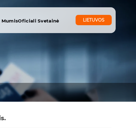
LIETUVOS
u Mumis
Oficiali Svetainė
s.