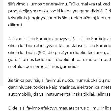
šlifavimo šilumos generavimu. Trūkumai yra tai, kad
produkcija yra maža, todėl kaina yra gana didelė. Ci
kristalinis junginys, turintis šiek tiek mažesnį kiet
dilimui.
4. Juodi silicio karbido abrazyvai, žali silicio karbido 
silicio karbido abrazyvai ir kt., priklauso silicio kar
silicio karbidas (SiC). Jie pasižymi dideliu kietumu, d
geru šilumos laidumu ir dideliu atsparumu dilimui. Jie
metalus bei nemetalinius gaminius.
Jis tinka paviršių šlifavimui, nuožulnumui, oksidų nu
gaminiuose, tokiose kaip mašinos, elektronika, metali
automobilių dalys, instrumentai ir skaitikliai, liejim
Didelis šlifavimo efektyvumas, atsparus dilimui ir ilg