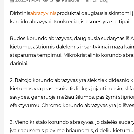
2025-11-04
3
Palikite man žinutę
Dirbtinis
abrazyvinis
produktai daugiausia skirstomi į d
karbido abrazyvai. Konkrečiai, iš esmės yra šie tipai:
Rudos korundo abrazyvas, daugiausia sudarytas iš Al
kietumu, aštriomis dalelėmis ir santykinai maža kaina
atsparumą tempimui. Mikrokristalinio korundo abrazy
dariniai.
2. Baltojo korundo abrazyvas yra šiek tiek didesnio 
kietumas yra prastesnis. Jis linkęs įpjauti ruošinį š
savybes, generuoja mažiau šilumos, pasižymi stipriom
efektyvumu. Chromo korundo abrazyvas yra jo išves
3. Vieno kristalo korundo abrazyvas, jo dalelės sudar
įvairiapusėmis pjovimo briaunomis, dideliu kietumu i