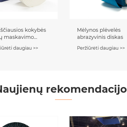
ito audinio keitimo
Atsarginės pagalvė
kas
Peržiūrėti daugiau >>
iūrėti daugiau >>
Naujienų rekomendacijo