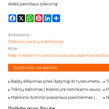
didelį paviršiaus ryškumą!
Facebook
X
WhatsApp
Pinterest
LinkedIn
Share
Ankstesnis :
Šlifavimo įrankių klasifikacija.
Kitas :
Kaip maskavimo juostos naujovės pagerina paviršia
Susijusios naujienos
Baldų šlifavimas prieš dažymą| Ar turėtumėte
T
pasirinkti mėlyną švitrinį popierių ar įprastą
did
Trikčių šalinimas | Kokios yra netinkamo sauso
P
švitrinį popierių?
len
ir šlapio šlifavimo švitrinio popieriaus juostų
pn
Mašininio švitrinio popieriaus pasirinkimas |
N
naudojimo pasekmės? Ar juos galima naudoti
sm
Kaip pasirinkti tinkamą medienos, metalo,
nau
pakaitomis?
Palikite man žinutę
plastiko ir stiklo pluošto rūšį?