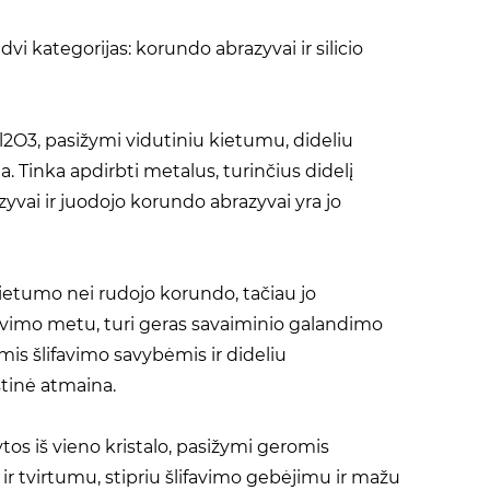
vi kategorijas: korundo abrazyvai ir silicio
2O3, pasižymi vidutiniu kietumu, dideliu
. Tinka apdirbti metalus, turinčius didelį
vai ir juodojo korundo abrazyvai yra jo
kietumo nei rudojo korundo, tačiau jo
lifavimo metu, turi geras savaiminio galandimo
is šlifavimo savybėmis ir dideliu
tinė atmaina.
ytos iš vieno kristalo, pasižymi geromis
r tvirtumu, stipriu šlifavimo gebėjimu ir mažu